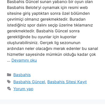
Basbahis Güncel sunan yabancı bir oyun olan
Basbahis Belote’yi oynamak için resmi web
sitesine giriş yaptıktan sonra özel bölümden
çevrimiçi olmanız gerekmektedir. Buradan
istediğiniz spor dalını seçip üzerine tıklamanız
gerekmektedir. Basbahis Güncel sonra
gerektiğinde bu oyunlar için kuponlar
oluşturabilirsiniz. Gerçek lig sezonunun
ardından neler olacağını merak edenler bu sanal
hizmetler sayesinde mümkün olduğu kadar çok
…
Devamını oku
Kategoriler
Basbahis
Etiketler
Basbahis Güncel
,
Basbahis Sitesi Kayıt
Yorum yap