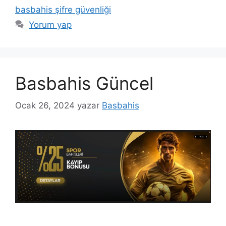
basbahis şifre güvenliği
Yorum yap
Basbahis Güncel
Ocak 26, 2024
yazar
Basbahis