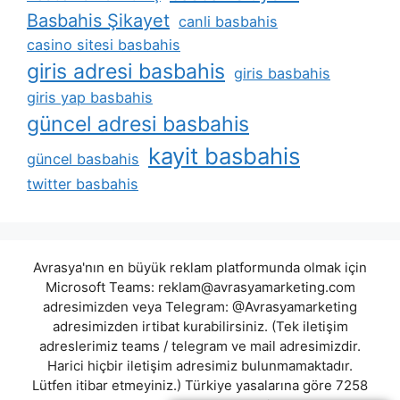
Basbahis Şikayet
canli basbahis
casino sitesi basbahis
giris adresi basbahis
giris basbahis
giris yap basbahis
güncel adresi basbahis
kayit basbahis
güncel basbahis
twitter basbahis
Avrasya'nın en büyük reklam platformunda olmak için
Microsoft Teams:
reklam@avrasyamarketing.com
adresimizden veya Telegram: @Avrasyamarketing
adresimizden irtibat kurabilirsiniz. (Tek iletişim
adreslerimiz teams / telegram ve mail adresimizdir.
Harici hiçbir iletişim adresimiz bulunmamaktadır.
Lütfen itibar etmeyiniz.) Türkiye yasalarına göre 7258