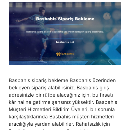
Basbahis sipariş bekleme Basbahis üzerinden
bekleyen sipariş alabilirsiniz. Basbahis giriş
adresinizle bir rütbe alacağınız için, bu fırsatı
kâr haline getirme şansınız yüksektir. Basbahis
Müşteri Hizmetleri Bildirim Üyeleri, bir sorunla
karşılaştıklarında Basbahis müşteri hizmetleri
aracılığıyla yardım alabilirler. Rahatsızlık için