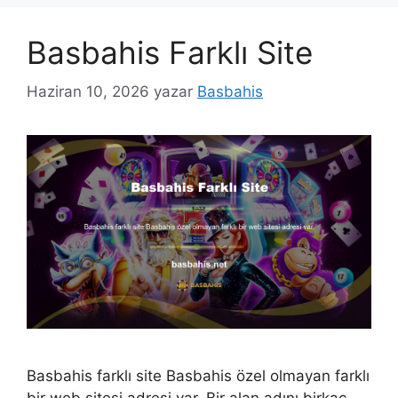
Basbahis Farklı Site
Haziran 10, 2026
yazar
Basbahis
Basbahis farklı site Basbahis özel olmayan farklı