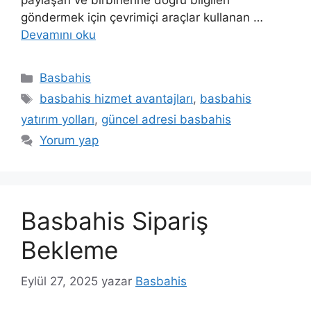
paylaşan ve birbirlerine doğru bilgileri
göndermek için çevrimiçi araçlar kullanan …
Devamını oku
Kategoriler
Basbahis
Etiketler
basbahis hizmet avantajları
,
basbahis
yatırım yolları
,
güncel adresi basbahis
Yorum yap
Basbahis Sipariş
Bekleme
Eylül 27, 2025
yazar
Basbahis