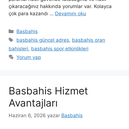
çıkaracağınız hakkında yorumlar var. Kolayca
çok para kazandı …
Devamını oku
Kategoriler
Basbahis
Etiketler
basbahis güncel adres
,
basbahis oran
bahisleri
,
basbahis spor etkinlikleri
Yorum yap
Basbahis Hizmet
Avantajları
Haziran 6, 2026
yazar
Basbahis