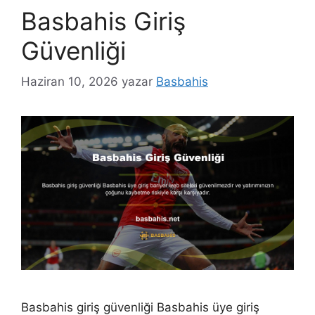
Basbahis Giriş
Güvenliği
Haziran 10, 2026
yazar
Basbahis
Basbahis giriş güvenliği Basbahis üye giriş