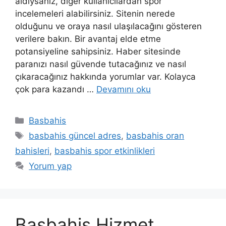
aldıysanız, diğer kullanıcılardan spor
incelemeleri alabilirsiniz. Sitenin nerede
olduğunu ve oraya nasıl ulaşılacağını gösteren
verilere bakın. Bir avantaj elde etme
potansiyeline sahipsiniz. Haber sitesinde
paranızı nasıl güvende tutacağınız ve nasıl
çıkaracağınız hakkında yorumlar var. Kolayca
çok para kazandı …
Devamını oku
Kategoriler
Basbahis
Etiketler
basbahis güncel adres
,
basbahis oran
bahisleri
,
basbahis spor etkinlikleri
Yorum yap
Basbahis Hizmet