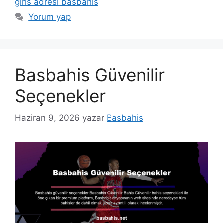
giris adresi basbahis
Yorum yap
Basbahis Güvenilir
Seçenekler
Haziran 9, 2026
yazar
Basbahis