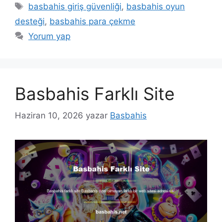
Etiketler
basbahis giriş güvenliği
,
basbahis oyun
desteği
,
basbahis para çekme
Yorum yap
Basbahis Farklı Site
Haziran 10, 2026
yazar
Basbahis