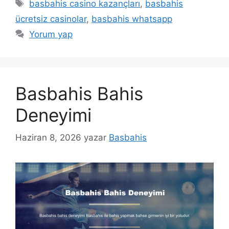
Etiketler
basbahis casino kazançları
,
basbahis
ücretsiz casinolar
,
basbahis whatsapp
Yorum yap
Basbahis Bahis
Deneyimi
Haziran 8, 2026
yazar
Basbahis