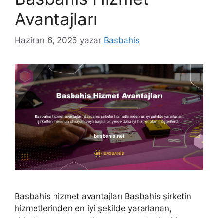
Avantajları
Haziran 6, 2026
yazar
Basbahis
Basbahis hizmet avantajları Basbahis şirketin
hizmetlerinden en iyi şekilde yararlanan,