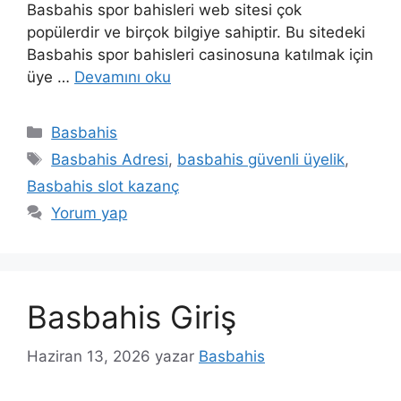
Basbahis spor bahisleri web sitesi çok
popülerdir ve birçok bilgiye sahiptir. Bu sitedeki
Basbahis spor bahisleri casinosuna katılmak için
üye …
Devamını oku
Kategoriler
Basbahis
Etiketler
Basbahis Adresi
,
basbahis güvenli üyelik
,
Basbahis slot kazanç
Yorum yap
Basbahis Giriş
Haziran 13, 2026
yazar
Basbahis