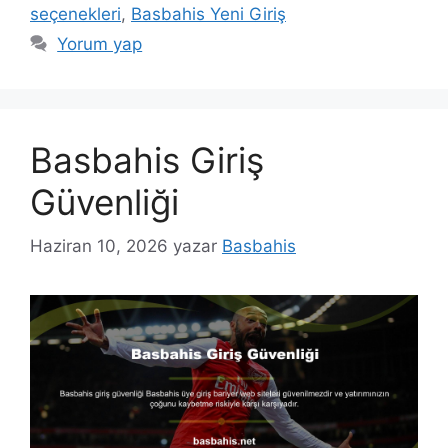
seçenekleri
,
Basbahis Yeni Giriş
Yorum yap
Basbahis Giriş
Güvenliği
Haziran 10, 2026
yazar
Basbahis