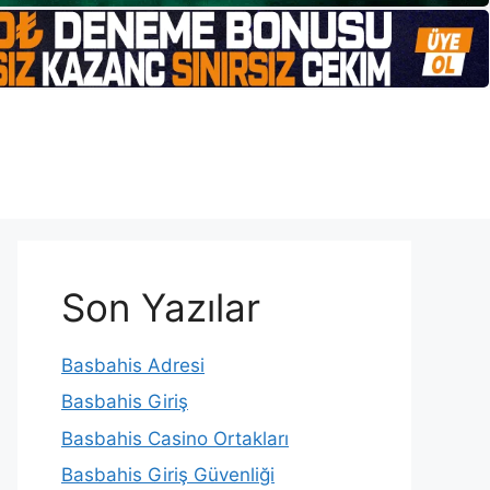
Son Yazılar
Basbahis Adresi
Basbahis Giriş
Basbahis Casino Ortakları
Basbahis Giriş Güvenliği