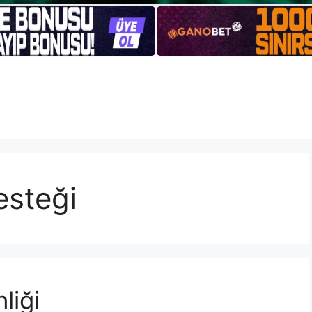
esteği
liği