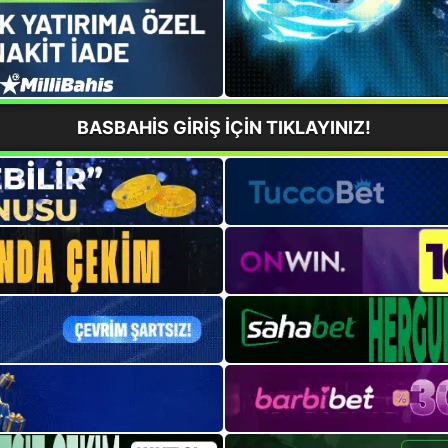
BASBAHİS GİRİŞ İÇİN TIKLAYINIZ!