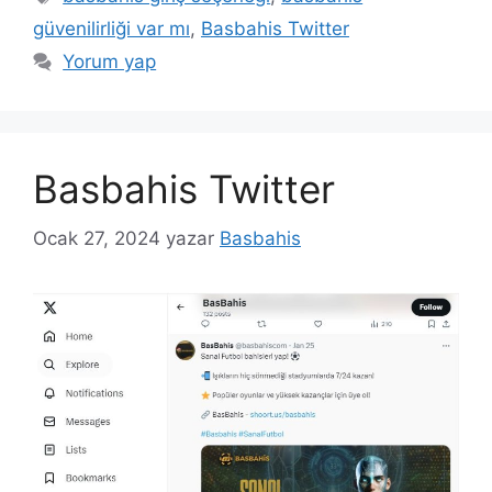
güvenilirliği var mı
,
Basbahis Twitter
Yorum yap
Basbahis Twitter
Ocak 27, 2024
yazar
Basbahis