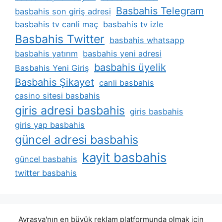
Basbahis Telegram
basbahis son giriş adresi
basbahis tv canli maç
basbahis tv izle
Basbahis Twitter
basbahis whatsapp
basbahis yatırım
basbahis yeni adresi
basbahis üyelik
Basbahis Yeni Giriş
Basbahis Şikayet
canli basbahis
casino sitesi basbahis
giris adresi basbahis
giris basbahis
giris yap basbahis
güncel adresi basbahis
kayit basbahis
güncel basbahis
twitter basbahis
Avrasya'nın en büyük reklam platformunda olmak için