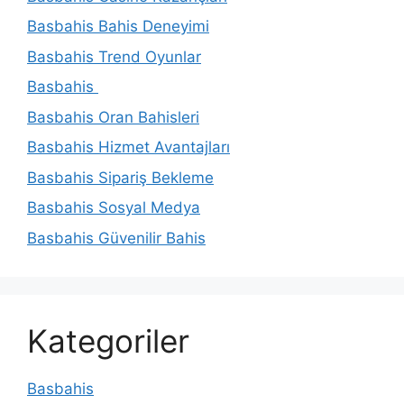
Basbahis Bahis Deneyimi
Basbahis Trend Oyunlar
Basbahis
Basbahis Oran Bahisleri
Basbahis Hizmet Avantajları
Basbahis Sipariş Bekleme
Basbahis Sosyal Medya
Basbahis Güvenilir Bahis
Kategoriler
Basbahis