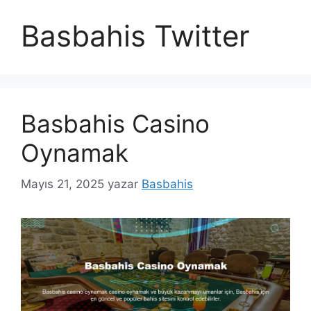
Basbahis Twitter
Basbahis Casino
Oynamak
Mayıs 21, 2025
yazar
Basbahis