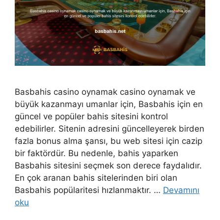
Basbahis casino oynamak casino oynamak ve
büyük kazanmayı umanlar için, Basbahis için en
güncel ve popüler bahis sitesini kontrol
edebilirler. Sitenin adresini güncelleyerek birden
fazla bonus alma şansı, bu web sitesi için cazip
bir faktördür. Bu nedenle, bahis yaparken
Basbahis sitesini seçmek son derece faydalıdır.
En çok aranan bahis sitelerinden biri olan
Basbahis popülaritesi hızlanmaktır. …
Devamını
oku