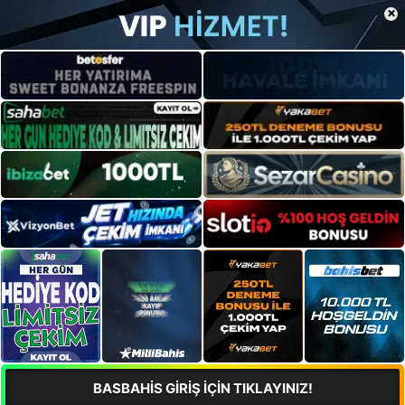
×
BASBAHİS GİRİŞ İÇİN TIKLAYINIZ!