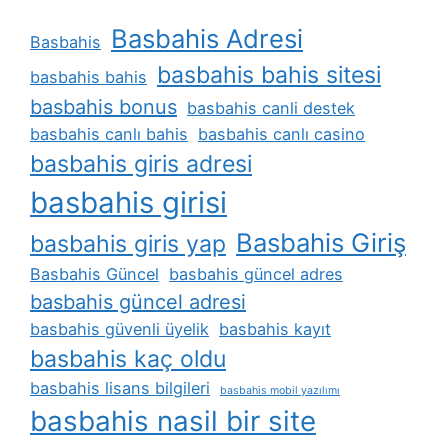
Basbahis Adresi
Basbahis
basbahis bahis sitesi
basbahis bahis
basbahis bonus
basbahis canli destek
basbahis canlı bahis
basbahis canlı casino
basbahis giris adresi
basbahis girisi
Basbahis Giriş
basbahis giris yap
Basbahis Güncel
basbahis güncel adres
basbahis güncel adresi
basbahis güvenli üyelik
basbahis kayıt
basbahis kaç oldu
basbahis lisans bilgileri
basbahis mobil yazılımı
basbahis nasil bir site