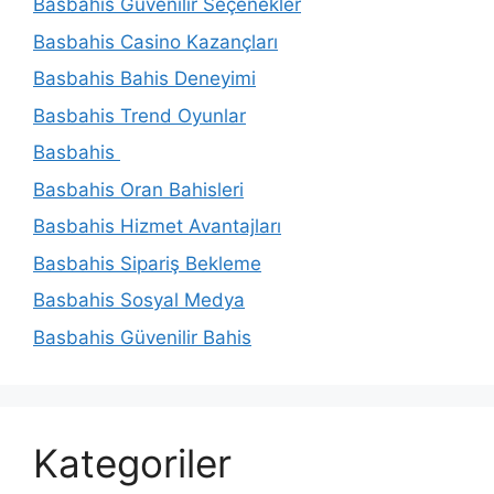
Basbahis Güvenilir Seçenekler
Basbahis Casino Kazançları
Basbahis Bahis Deneyimi
Basbahis Trend Oyunlar
Basbahis
Basbahis Oran Bahisleri
Basbahis Hizmet Avantajları
Basbahis Sipariş Bekleme
Basbahis Sosyal Medya
Basbahis Güvenilir Bahis
Kategoriler