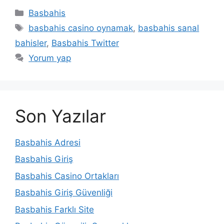
Kategoriler
Basbahis
Etiketler
basbahis casino oynamak
,
basbahis sanal
bahisler
,
Basbahis Twitter
Yorum yap
Son Yazılar
Basbahis Adresi
Basbahis Giriş
Basbahis Casino Ortakları
Basbahis Giriş Güvenliği
Basbahis Farklı Site