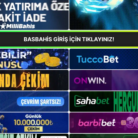
BASBAHİS GİRİŞ İÇİN TIKLAYINIZ!