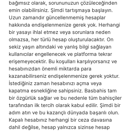
bağımsız olarak, sorununuzun çözüleceğinden
emin olabilirsiniz. Şimdi tartışmaya başlayın.
Uzun zamandır güncellenmemiş hesaplar
hakkında endişelenmenize gerek yok. Herhangi
bir yasayı ihlal etmez veya sorunlara neden
olmazsa, her türlü hesap oluşturulacaktır. On
sekiz yaşın altındaki ve yanlış bilgi sağlayan
kullanıcılar engellenecek ve platforma tekrar
erişemeyecektir. Bu koşulları karşılıyorsanız ve
hesabınızdan önemli miktarda para
kazanabilirseniz endişelenmenize gerek yoktur.
İstediğiniz zaman hesabınızı açma veya
kapatma esnekliğine sahipsiniz. Basbahis tam
bir özgürlük sağlar ve bu nedenle tüm bahisçiler
tarafından ilk tercih olarak kabul edilir. Şimdi bir
adım atın ve bu kazançlı dünyada başarılı olun.
Kapalı hesabınız herhangi bir ceza davasına
dahil değilse, hesap yalnızca sizinse hesap