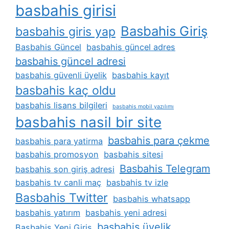
basbahis girisi
Basbahis Giriş
basbahis giris yap
Basbahis Güncel
basbahis güncel adres
basbahis güncel adresi
basbahis güvenli üyelik
basbahis kayıt
basbahis kaç oldu
basbahis lisans bilgileri
basbahis mobil yazılımı
basbahis nasil bir site
basbahis para çekme
basbahis para yatirma
basbahis promosyon
basbahis sitesi
Basbahis Telegram
basbahis son giriş adresi
basbahis tv canli maç
basbahis tv izle
Basbahis Twitter
basbahis whatsapp
basbahis yatırım
basbahis yeni adresi
basbahis üyelik
Basbahis Yeni Giriş