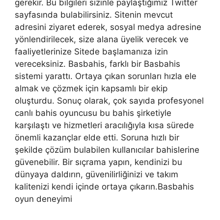
gerekir. Bu bilgileri sizinle paylaştığımız Twitter
sayfasında bulabilirsiniz. Sitenin mevcut
adresini ziyaret ederek, sosyal medya adresine
yönlendirilecek, size alana üyelik verecek ve
faaliyetlerinize Sitede başlamanıza izin
vereceksiniz. Basbahis, farklı bir Basbahis
sistemi yarattı. Ortaya çıkan sorunları hızla ele
almak ve çözmek için kapsamlı bir ekip
oluşturdu. Sonuç olarak, çok sayıda profesyonel
canlı bahis oyuncusu bu bahis şirketiyle
karşılaştı ve hizmetleri aracılığıyla kısa sürede
önemli kazançlar elde etti. Soruna hızlı bir
şekilde çözüm bulabilen kullanıcılar bahislerine
güvenebilir. Bir sıçrama yapın, kendinizi bu
dünyaya daldırın, güvenilirliğinizi ve takım
kalitenizi kendi içinde ortaya çıkarın.Basbahis
oyun deneyimi