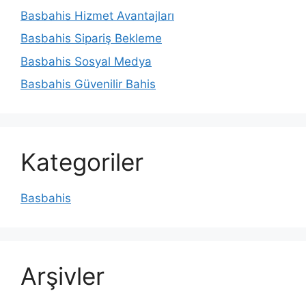
Basbahis Hizmet Avantajları
Basbahis Sipariş Bekleme
Basbahis Sosyal Medya
Basbahis Güvenilir Bahis
Kategoriler
Basbahis
Arşivler