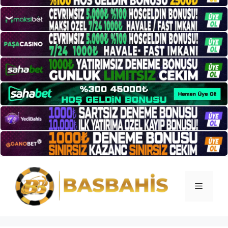
İçeriğe
atla
Menü