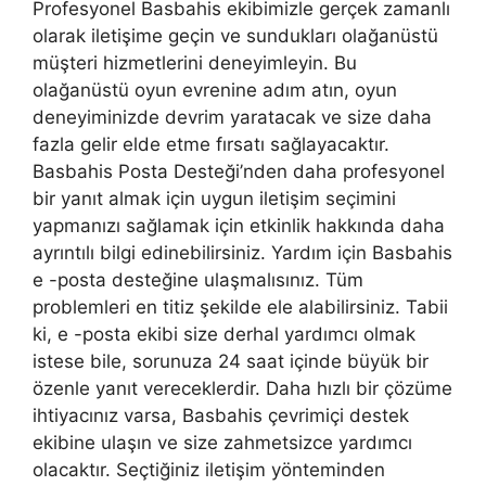
Profesyonel Basbahis ekibimizle gerçek zamanlı
olarak iletişime geçin ve sundukları olağanüstü
müşteri hizmetlerini deneyimleyin. Bu
olağanüstü oyun evrenine adım atın, oyun
deneyiminizde devrim yaratacak ve size daha
fazla gelir elde etme fırsatı sağlayacaktır.
Basbahis Posta Desteği’nden daha profesyonel
bir yanıt almak için uygun iletişim seçimini
yapmanızı sağlamak için etkinlik hakkında daha
ayrıntılı bilgi edinebilirsiniz. Yardım için Basbahis
e -posta desteğine ulaşmalısınız. Tüm
problemleri en titiz şekilde ele alabilirsiniz. Tabii
ki, e -posta ekibi size derhal yardımcı olmak
istese bile, sorunuza 24 saat içinde büyük bir
özenle yanıt vereceklerdir. Daha hızlı bir çözüme
ihtiyacınız varsa, Basbahis çevrimiçi destek
ekibine ulaşın ve size zahmetsizce yardımcı
olacaktır. Seçtiğiniz iletişim yönteminden