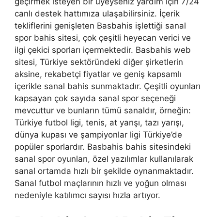
geçirmek isteyen bir üyeyseniz yardım için 7/24
canlı destek hattımıza ulaşabilirsiniz. İçerik
tekliflerini genişleten Basbahis işlettiği sanal
spor bahis sitesi, çok çeşitli heyecan verici ve
ilgi çekici sporları içermektedir. Basbahis web
sitesi, Türkiye sektöründeki diğer şirketlerin
aksine, rekabetçi fiyatlar ve geniş kapsamlı
içerikle sanal bahis sunmaktadır. Çeşitli oyunları
kapsayan çok sayıda sanal spor seçeneği
mevcuttur ve bunların tümü sanaldır, örneğin:
Türkiye futbol ligi, tenis, at yarışı, tazı yarışı,
dünya kupası ve şampiyonlar ligi Türkiye’de
popüler sporlardır. Basbahis bahis sitesindeki
sanal spor oyunları, özel yazılımlar kullanılarak
sanal ortamda hızlı bir şekilde oynanmaktadır.
Sanal futbol maçlarının hızlı ve yoğun olması
nedeniyle katılımcı sayısı hızla artıyor.