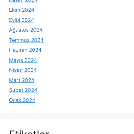
Ekim 2024
Eylül 2024
Ağustos 2024
Temmuz 2024
Haziran 2024
Mayıs 2024
Nisan 2024
Mart 2024
Şubat 2024
Ocak 2024