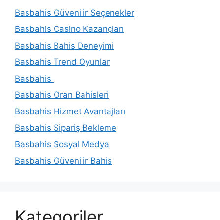
Basbahis Güvenilir Seçenekler
Basbahis Casino Kazançları
Basbahis Bahis Deneyimi
Basbahis Trend Oyunlar
Basbahis
Basbahis Oran Bahisleri
Basbahis Hizmet Avantajları
Basbahis Sipariş Bekleme
Basbahis Sosyal Medya
Basbahis Güvenilir Bahis
Kategoriler