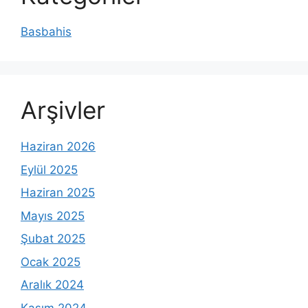
Basbahis
Arşivler
Haziran 2026
Eylül 2025
Haziran 2025
Mayıs 2025
Şubat 2025
Ocak 2025
Aralık 2024
Kasım 2024