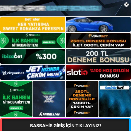
×
BASBAHİS GİRİŞ İÇİN TIKLAYINIZ!