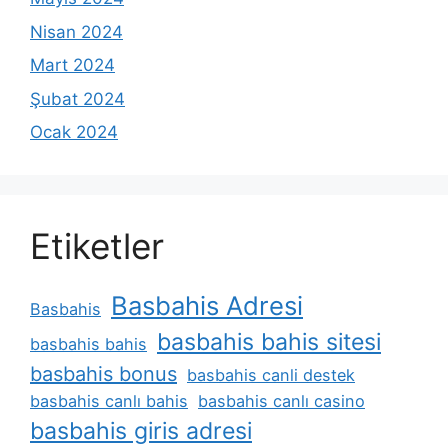
Nisan 2024
Mart 2024
Şubat 2024
Ocak 2024
Etiketler
Basbahis Adresi
Basbahis
basbahis bahis sitesi
basbahis bahis
basbahis bonus
basbahis canli destek
basbahis canlı bahis
basbahis canlı casino
basbahis giris adresi