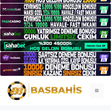
İçeriğe
atla
Menü