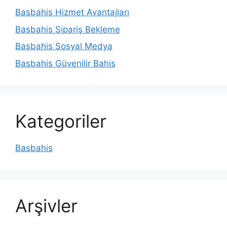
Basbahis Hizmet Avantajları
Basbahis Sipariş Bekleme
Basbahis Sosyal Medya
Basbahis Güvenilir Bahis
Kategoriler
Basbahis
Arşivler