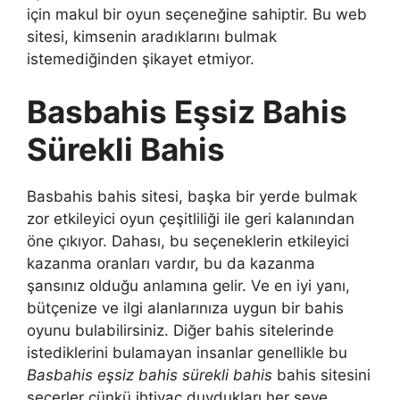
için makul bir oyun seçeneğine sahiptir. Bu web
sitesi, kimsenin aradıklarını bulmak
istemediğinden şikayet etmiyor.
Basbahis Eşsiz Bahis
Sürekli Bahis
Basbahis bahis sitesi, başka bir yerde bulmak
zor etkileyici oyun çeşitliliği ile geri kalanından
öne çıkıyor. Dahası, bu seçeneklerin etkileyici
kazanma oranları vardır, bu da kazanma
şansınız olduğu anlamına gelir. Ve en iyi yanı,
bütçenize ve ilgi alanlarınıza uygun bir bahis
oyunu bulabilirsiniz. Diğer bahis sitelerinde
istediklerini bulamayan insanlar genellikle bu
Basbahis eşsiz bahis sürekli bahis
bahis sitesini
seçerler çünkü ihtiyaç duydukları her şeye