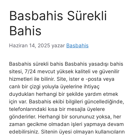
Basbahis Sürekli
Bahis
Haziran 14, 2025
yazar
Basbahis
Basbahis sürekli bahis Basbahis yasadışı bahis
sitesi, 7/24 mevcut yüksek kaliteli ve güvenilir
hizmetleri ile bilinir. Site, ister e -posta veya
canlı bir çizgi yoluyla üyelerine ihtiyaç
duydukları herhangi bir şekilde yardım etmek
için var. Basbahis ekibi bilgileri güncellediğinde,
telefonlarındaki kısa bir mesajla üyelere
gönderirler. Herhangi bir sorununuz yoksa, her
zaman gecikme olmadan işleri yapmaya devam
edebilirsiniz. Sitenin üyesi olmayan kullanıcıların