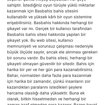
sahiptir. İstediğiniz oyun türüyle yüklü miktarlar
kazanmak için Basbahis bahis sitesini
kullanabilir ve yüksek kârlı bir oyun sistemine
erişebilirsiniz. Basbahis hakkında herhangi bir
şikayet var mı. Gerçek bir kullanıcı tarafından
Basbahis bahis sitesi hakkında yapılan bir
şikayet yok. Bu web sitesi, kullanıcı
memnuniyeti ve sorunsuz çalışması nedeniyle
büyük ölçüde sayılır, ancak ele alınması gereken
bir sorunu vardır. Bu bahis sitesi, herhangi bir
şikayeti olmayan güvenilir bir sitedir. Bahis için
harika bir yer ve her gün para kazanabilirsiniz.
Bahar, normalden daha fazla para kazanmak
için harika bir zamandır, çünkü insanların zor
kazandıkları paralarını istedikleri şeylere
harcama olasılığı daha yüksektir. Buna ek
olarak, bitkin hissetmeden ve herhangi bir
zaman israf etmeden para kazanır. Bazen hayat