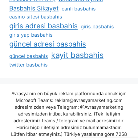
Basbahis Şikayet
canli basbahis
casino sitesi basbahis
giris adresi basbahis
giris basbahis
giris yap basbahis
güncel adresi basbahis
kayit basbahis
güncel basbahis
twitter basbahis
Avrasya'nın en büyük reklam platformunda olmak için
Microsoft Teams:
reklam@avrasyamarketing.com
adresimizden veya Telegram: @Avrasyamarketing
adresimizden irtibat kurabilirsiniz. (Tek iletişim
adreslerimiz teams / telegram ve mail adresimizdir.
Harici hiçbir iletişim adresimiz bulunmamaktadır.
Lütfen itibar etmeyiniz.) Türkiye yasalarına göre 7258