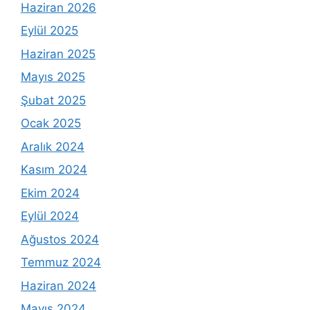
Haziran 2026
Eylül 2025
Haziran 2025
Mayıs 2025
Şubat 2025
Ocak 2025
Aralık 2024
Kasım 2024
Ekim 2024
Eylül 2024
Ağustos 2024
Temmuz 2024
Haziran 2024
Mayıs 2024