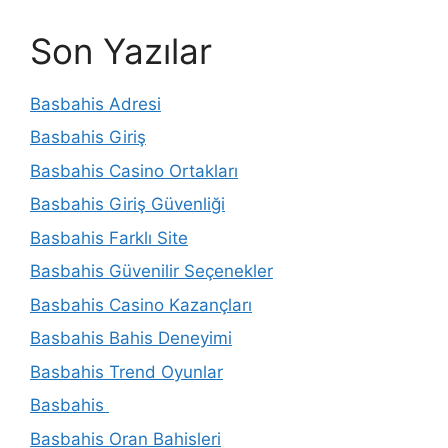
Son Yazılar
Basbahis Adresi
Basbahis Giriş
Basbahis Casino Ortakları
Basbahis Giriş Güvenliği
Basbahis Farklı Site
Basbahis Güvenilir Seçenekler
Basbahis Casino Kazançları
Basbahis Bahis Deneyimi
Basbahis Trend Oyunlar
Basbahis
Basbahis Oran Bahisleri