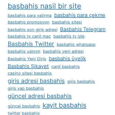
basbahis nasil bir site
basbahis para çekme
basbahis para yatirma
basbahis promosyon
basbahis sitesi
Basbahis Telegram
basbahis son giriş adresi
basbahis tv canli maç
basbahis tv izle
Basbahis Twitter
basbahis whatsapp
basbahis yatırım
basbahis yeni adresi
basbahis üyelik
Basbahis Yeni Giriş
Basbahis Şikayet
canli basbahis
casino sitesi basbahis
giris adresi basbahis
giris basbahis
giris yap basbahis
güncel adresi basbahis
kayit basbahis
güncel basbahis
twitter basbahis