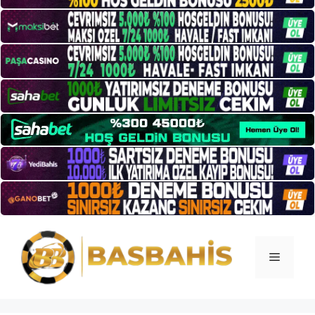
İçeriğe
atla
Menü