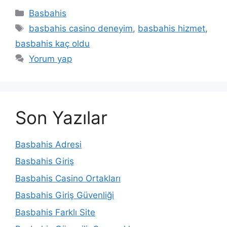
Kategoriler
Basbahis
Etiketler
basbahis casino deneyim
,
basbahis hizmet
,
basbahis kaç oldu
Yorum yap
Son Yazılar
Basbahis Adresi
Basbahis Giriş
Basbahis Casino Ortakları
Basbahis Giriş Güvenliği
Basbahis Farklı Site