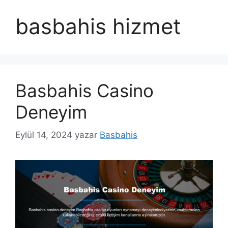
basbahis hizmet
Basbahis Casino
Deneyim
Eylül 14, 2024
yazar
Basbahis