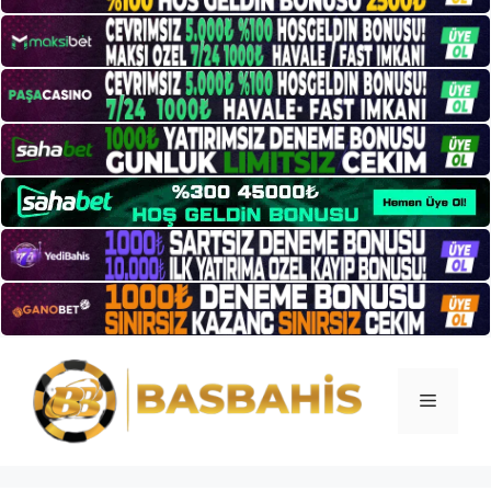
İçeriğe
atla
Menü