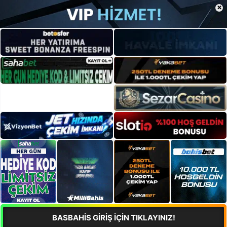
×
BASBAHİS GİRİŞ İÇİN TIKLAYINIZ!