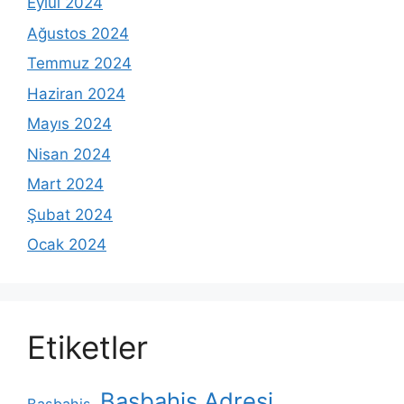
Eylül 2024
Ağustos 2024
Temmuz 2024
Haziran 2024
Mayıs 2024
Nisan 2024
Mart 2024
Şubat 2024
Ocak 2024
Etiketler
Basbahis Adresi