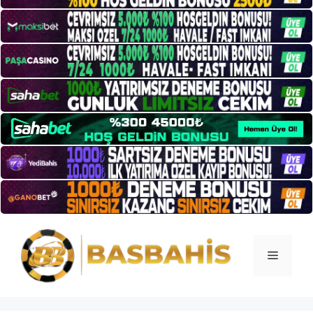
İçeriğe
atla
Menü