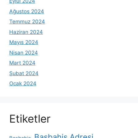
Eylül 2024
Ağustos 2024
Temmuz 2024
Haziran 2024
Mayıs 2024
Nisan 2024
Mart 2024
Şubat 2024
Ocak 2024
Etiketler
Basbahis Adresi