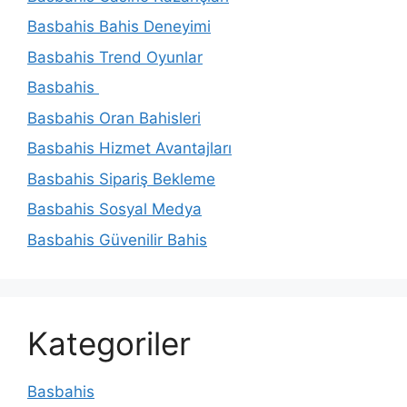
Basbahis Bahis Deneyimi
Basbahis Trend Oyunlar
Basbahis
Basbahis Oran Bahisleri
Basbahis Hizmet Avantajları
Basbahis Sipariş Bekleme
Basbahis Sosyal Medya
Basbahis Güvenilir Bahis
Kategoriler
Basbahis