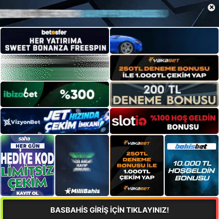
×
BASBAHİS GİRİŞ İÇİN TIKLAYINIZ!