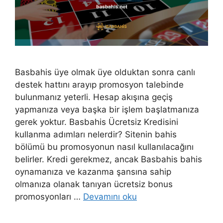
Basbahis üye olmak üye olduktan sonra canlı
destek hattını arayıp promosyon talebinde
bulunmanız yeterli. Hesap akışına geçiş
yapmanıza veya başka bir işlem başlatmanıza
gerek yoktur. Basbahis Ücretsiz Kredisini
kullanma adımları nelerdir? Sitenin bahis
bölümü bu promosyonun nasıl kullanılacağını
belirler. Kredi gerekmez, ancak Basbahis bahis
oynamanıza ve kazanma şansına sahip
olmanıza olanak tanıyan ücretsiz bonus
promosyonları …
Devamını oku