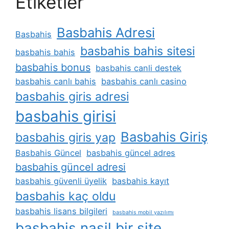
Etiketler
Basbahis Adresi
Basbahis
basbahis bahis sitesi
basbahis bahis
basbahis bonus
basbahis canli destek
basbahis canlı bahis
basbahis canlı casino
basbahis giris adresi
basbahis girisi
Basbahis Giriş
basbahis giris yap
Basbahis Güncel
basbahis güncel adres
basbahis güncel adresi
basbahis güvenli üyelik
basbahis kayıt
basbahis kaç oldu
basbahis lisans bilgileri
basbahis mobil yazılımı
basbahis nasil bir site