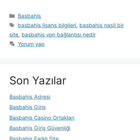
Kategoriler
Basbahis
Etiketler
basbahis lisans bilgileri
,
basbahis nasil bir
site
,
basbahis vpn bağlantısı nedir
Yorum yap
Son Yazılar
Basbahis Adresi
Basbahis Giriş
Basbahis Casino Ortakları
Basbahis Giriş Güvenliği
Basbahis Farklı Site