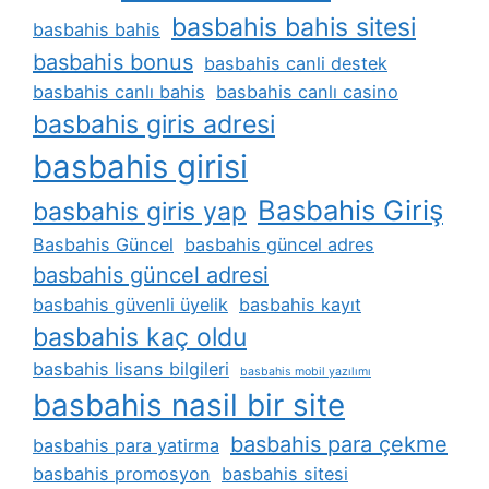
basbahis bahis sitesi
basbahis bahis
basbahis bonus
basbahis canli destek
basbahis canlı bahis
basbahis canlı casino
basbahis giris adresi
basbahis girisi
Basbahis Giriş
basbahis giris yap
Basbahis Güncel
basbahis güncel adres
basbahis güncel adresi
basbahis güvenli üyelik
basbahis kayıt
basbahis kaç oldu
basbahis lisans bilgileri
basbahis mobil yazılımı
basbahis nasil bir site
basbahis para çekme
basbahis para yatirma
basbahis promosyon
basbahis sitesi