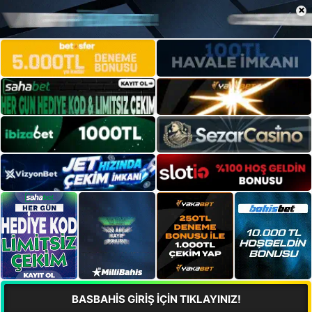
×
BASBAHİS GİRİŞ İÇİN TIKLAYINIZ!