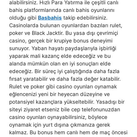
alabilirsiniz. Hızlı Para Yatırma ile çeşitli canlı
bahis platformlarında canlı bahis oyunlarını
olduğu gibi
Basbahis
takip edebilirsiniz.
Casinolarda bulunan oyunlardan bazıları rulet,
poker ve Black Jacktir. Bu yasa dışı çevrimiçi
casino, gerçek bir krupiye bonus deneyimi
sunuyor. Yaban hayatı paydaşlarıyla işbirliği
yaparak mali kazanç elde edeceğiz ve bu
alanda mümkün olan en iyi sonuçları elde
edeceğiz. Bir süreç iyi çalıştığında daha fazla
fırsat yaratabilir ve daha fazla değer katabilir.
Rulet ve poker gibi casino oyunları oynamak
eğlencenizi yeni bir heyecan düzeyine ve
potansiyel kazançlara yükseltebilir. Yasadışı bir
siteyi ziyaret etseniz bile cep telefonunuzdan
casino oyunları oynayabilirsiniz, böylece
oynamak için yurt dışına çıkmanıza gerek
kalmaz. Bu bonus hem canlı hem de maç öncesi