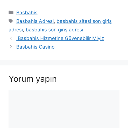
Kategoriler
Basbahis
Etiketler
Basbahis Adresi
,
basbahis sitesi son giriş
adresi
,
basbahis son giriş adresi
Basbahis Hizmetine Güvenebilir Miyiz
Basbahis Casino
Yorum yapın
Yorum