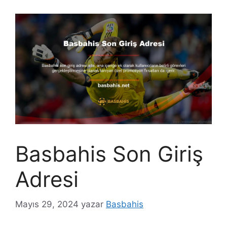
Basbahis Son Giriş
Adresi
Mayıs 29, 2024
yazar
Basbahis