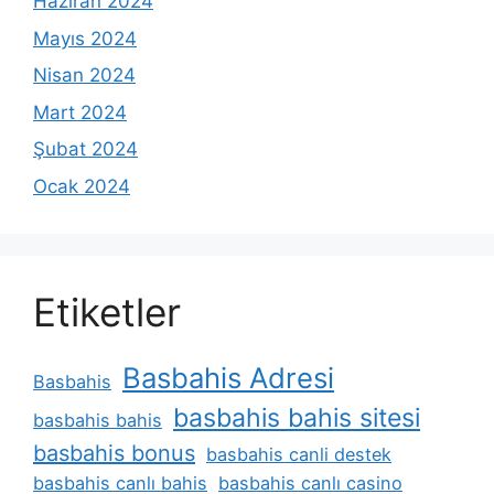
Haziran 2024
Mayıs 2024
Nisan 2024
Mart 2024
Şubat 2024
Ocak 2024
Etiketler
Basbahis Adresi
Basbahis
basbahis bahis sitesi
basbahis bahis
basbahis bonus
basbahis canli destek
basbahis canlı bahis
basbahis canlı casino