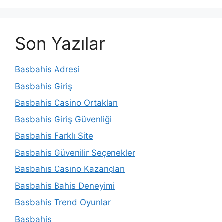
Son Yazılar
Basbahis Adresi
Basbahis Giriş
Basbahis Casino Ortakları
Basbahis Giriş Güvenliği
Basbahis Farklı Site
Basbahis Güvenilir Seçenekler
Basbahis Casino Kazançları
Basbahis Bahis Deneyimi
Basbahis Trend Oyunlar
Basbahis