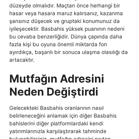
düzeyde olmalıdır. Maçtan önce herhangi bir
hasar veya hasara maruz kalırsanız, kazanma
şansınız düşecek ve gruptaki konumunuz da
iyileşecektir. Basbahis yüksek puanının nedeni
bu cevaba benzerliğidir. Dünya çapında daha
fazla kişi bu oyuna önemli miktarda fon
ayırdıkça, başarılı bir sonuca ulaşma olasılığı da
artacaktır.
Mutfağın Adresini
Neden Değiştirdi
Gelecekteki Basbahis oranlarının nasıl
belirleneceğini anlamak için diğer Basbahis
bahislerini diğer platformlardaki kendi
yatırımlarınızla karşılaştırarak tahminde
bulunabilirsiniz.
mutfağın adresini neden