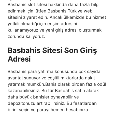
Basbahis slot sitesi hakkında daha fazla bilgi
edinmek için lütfen Basbahis Türkiye web
sitesini ziyaret edin. Ancak ülkemizde bu hizmet
yetkili olmadığı için erişim adresini
kullanamıyoruz ve yeni giriş adresi oluşturmak
zorunda kalıyoruz.
Basbahis Sitesi Son Giriş
Adresi
Basbahis para yatırma konusunda çok sayıda
avantaj sunuyor ve çeşitli miktarlarda nakit
yatırmak mümkün.Bahis olarak birden fazla ödül
kazanabilirsiniz. Bu tür Basbahis satın alarak
daha büyük bahisler oynayabilir ve
depozitonuzu artırabilirsiniz. Bu fırsatlardan
birini seçin ve parayı hemen hesabınıza