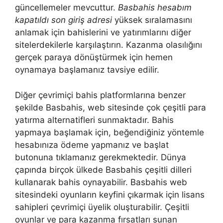
güncellemeler mevcuttur.
Basbahis hesabım
kapatıldı son giriş adresi
yüksek sıralamasını
anlamak için bahislerini ve yatırımlarını diğer
sitelerdekilerle karşılaştırın. Kazanma olasılığını
gerçek paraya dönüştürmek için hemen
oynamaya başlamanız tavsiye edilir.
Diğer çevrimiçi bahis platformlarına benzer
şekilde Basbahis, web sitesinde çok çeşitli para
yatırma alternatifleri sunmaktadır. Bahis
yapmaya başlamak için, beğendiğiniz yöntemle
hesabınıza ödeme yapmanız ve başlat
butonuna tıklamanız gerekmektedir. Dünya
çapında birçok ülkede Basbahis çeşitli dilleri
kullanarak bahis oynayabilir. Basbahis web
sitesindeki oyunların keyfini çıkarmak için lisans
sahipleri çevrimiçi üyelik oluşturabilir. Çeşitli
oyunlar ve para kazanma fırsatları sunan