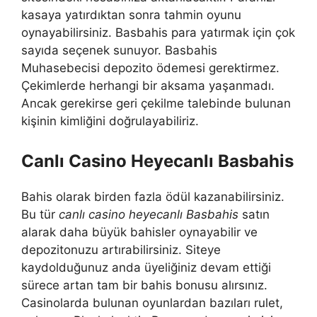
kasaya yatırdıktan sonra tahmin oyunu
oynayabilirsiniz. Basbahis para yatırmak için çok
sayıda seçenek sunuyor. Basbahis
Muhasebecisi depozito ödemesi gerektirmez.
Çekimlerde herhangi bir aksama yaşanmadı.
Ancak gerekirse geri çekilme talebinde bulunan
kişinin kimliğini doğrulayabiliriz.
Canlı Casino Heyecanlı Basbahis
Bahis olarak birden fazla ödül kazanabilirsiniz.
Bu tür
canlı casino heyecanlı Basbahis
satın
alarak daha büyük bahisler oynayabilir ve
depozitonuzu artırabilirsiniz. Siteye
kaydolduğunuz anda üyeliğiniz devam ettiği
sürece artan tam bir bahis bonusu alırsınız.
Casinolarda bulunan oyunlardan bazıları rulet,