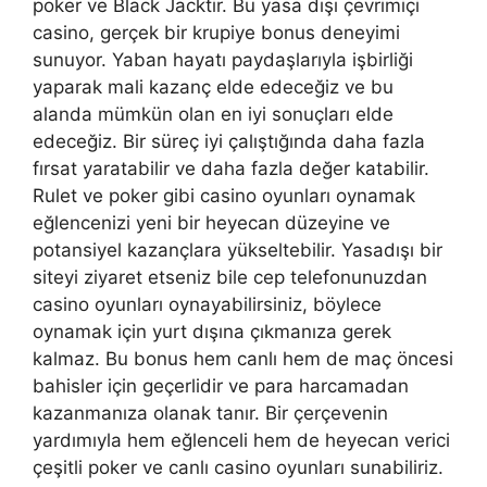
poker ve Black Jacktir. Bu yasa dışı çevrimiçi
casino, gerçek bir krupiye bonus deneyimi
sunuyor. Yaban hayatı paydaşlarıyla işbirliği
yaparak mali kazanç elde edeceğiz ve bu
alanda mümkün olan en iyi sonuçları elde
edeceğiz. Bir süreç iyi çalıştığında daha fazla
fırsat yaratabilir ve daha fazla değer katabilir.
Rulet ve poker gibi casino oyunları oynamak
eğlencenizi yeni bir heyecan düzeyine ve
potansiyel kazançlara yükseltebilir. Yasadışı bir
siteyi ziyaret etseniz bile cep telefonunuzdan
casino oyunları oynayabilirsiniz, böylece
oynamak için yurt dışına çıkmanıza gerek
kalmaz. Bu bonus hem canlı hem de maç öncesi
bahisler için geçerlidir ve para harcamadan
kazanmanıza olanak tanır. Bir çerçevenin
yardımıyla hem eğlenceli hem de heyecan verici
çeşitli poker ve canlı casino oyunları sunabiliriz.