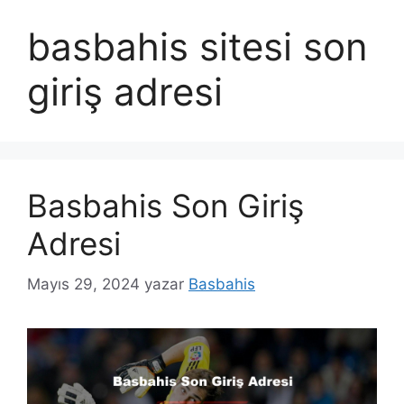
basbahis sitesi son
giriş adresi
Basbahis Son Giriş
Adresi
Mayıs 29, 2024
yazar
Basbahis