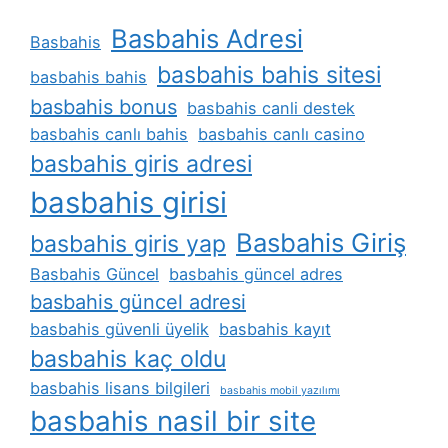
Basbahis Adresi
Basbahis
basbahis bahis sitesi
basbahis bahis
basbahis bonus
basbahis canli destek
basbahis canlı bahis
basbahis canlı casino
basbahis giris adresi
basbahis girisi
Basbahis Giriş
basbahis giris yap
Basbahis Güncel
basbahis güncel adres
basbahis güncel adresi
basbahis güvenli üyelik
basbahis kayıt
basbahis kaç oldu
basbahis lisans bilgileri
basbahis mobil yazılımı
basbahis nasil bir site