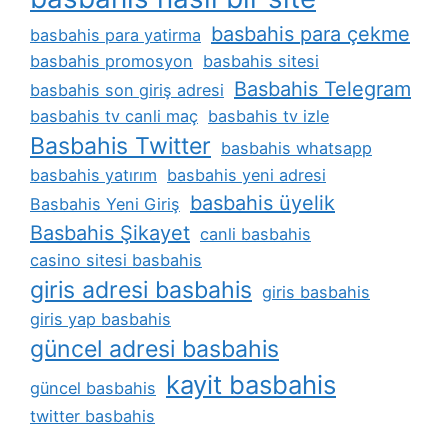
basbahis para çekme
basbahis para yatirma
basbahis promosyon
basbahis sitesi
Basbahis Telegram
basbahis son giriş adresi
basbahis tv canli maç
basbahis tv izle
Basbahis Twitter
basbahis whatsapp
basbahis yatırım
basbahis yeni adresi
basbahis üyelik
Basbahis Yeni Giriş
Basbahis Şikayet
canli basbahis
casino sitesi basbahis
giris adresi basbahis
giris basbahis
giris yap basbahis
güncel adresi basbahis
kayit basbahis
güncel basbahis
twitter basbahis