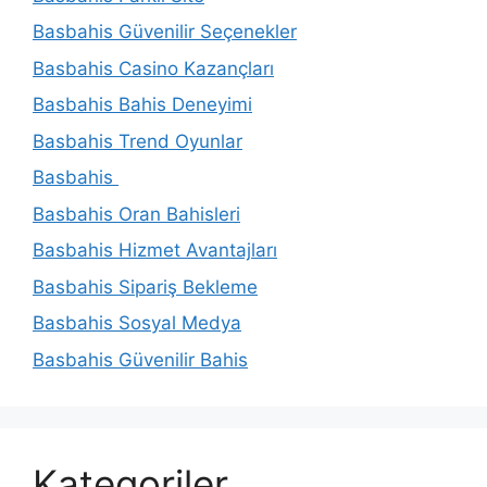
Basbahis Güvenilir Seçenekler
Basbahis Casino Kazançları
Basbahis Bahis Deneyimi
Basbahis Trend Oyunlar
Basbahis
Basbahis Oran Bahisleri
Basbahis Hizmet Avantajları
Basbahis Sipariş Bekleme
Basbahis Sosyal Medya
Basbahis Güvenilir Bahis
Kategoriler