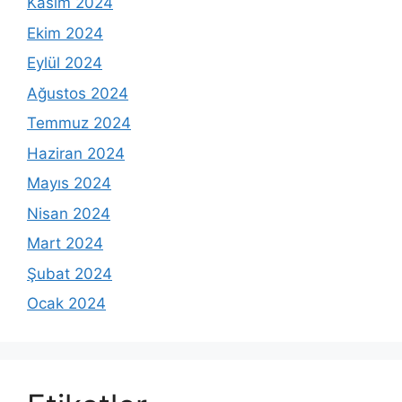
Kasım 2024
Ekim 2024
Eylül 2024
Ağustos 2024
Temmuz 2024
Haziran 2024
Mayıs 2024
Nisan 2024
Mart 2024
Şubat 2024
Ocak 2024